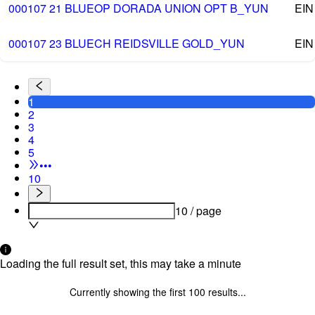
000107 21 BLUEOP DORADA UNION OPT B_YUN
EIN
000107 23 BLUECH REIDSVILLE GOLD_YUN
EIN
1
2
3
4
5
•••
10
10 / page
Loading the full result set, this may take a minute
Currently showing the first
100
results...