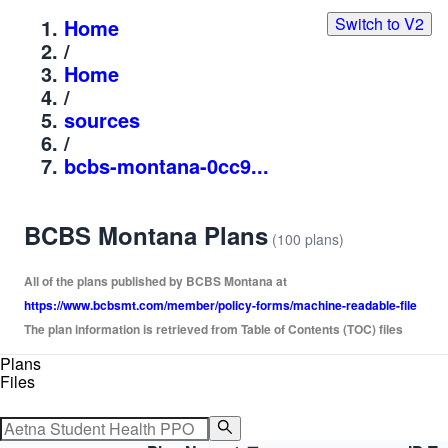
Switch to V2
Home
/
Home
/
sources
/
bcbs-montana-0cc9...
BCBS Montana Plans
(100 plans)
All of the plans published by BCBS Montana at
https://www.bcbsmt.com/member/policy-forms/machine-readable-file
The plan information is retrieved from Table of Contents (TOC) files
Plans
Files